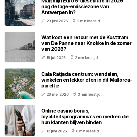
Mag mijn Euro 5-dieselauto in 2026
nog de lage-emissiezone van
Antwerpen in?
20 juni 2026
2 min leestijd
Wat kost een retour met de Kusttram
van De Panne naar Knokke in de zomer
van 2026?
18 juli 2026
2 min leestijd
Cala Ratjada centrum: wandelen,
winkelen en lekker eten in dit Mallorca-
pareltje
26 mei 2026
3 min leestijd
Online casino bonus,
loyaliteitsprogramma’s en merken die
hun klanten blijven binden
12 juni 2026
6 min leestijd