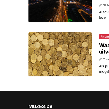
18 f
Autov
leven,
Finan
Waa
uit
11 
Als je
mogeli
MUZES.be