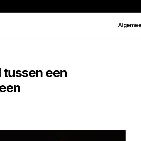
Algeme
l tussen een
 een