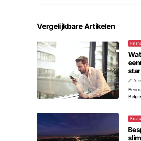
Vergelijkbare Artikelen
Finan
Wat 
een
star
9 ja
Eenma
België
Finan
Bes
sli