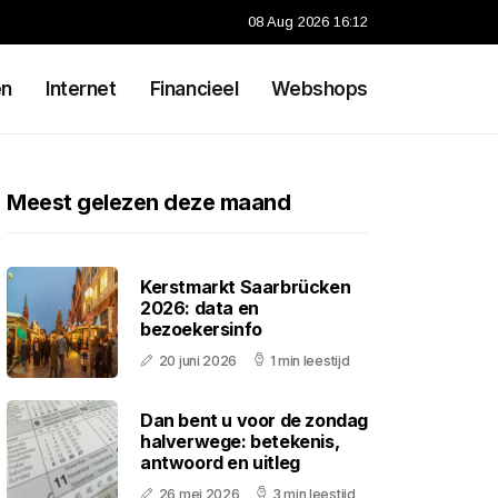
08 Aug 2026 16:12
en
Internet
Financieel
Webshops
Meest gelezen deze maand
Kerstmarkt Saarbrücken
2026: data en
bezoekersinfo
20 juni 2026
1 min leestijd
Dan bent u voor de zondag
halverwege: betekenis,
antwoord en uitleg
26 mei 2026
3 min leestijd