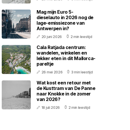
Mag mijn Euro 5-
dieselauto in 2026 nog de
lage-emissiezone van
Antwerpen in?
20 juni 2026
2 min leestijd
Cala Ratjada centrum:
wandelen, winkelen en
lekker eten in dit Mallorca-
pareltje
26 mei 2026
3 min leestijd
Wat kost een retour met
de Kusttram van De Panne
naar Knokke in de zomer
van 2026?
18 juli 2026
2 min leestijd