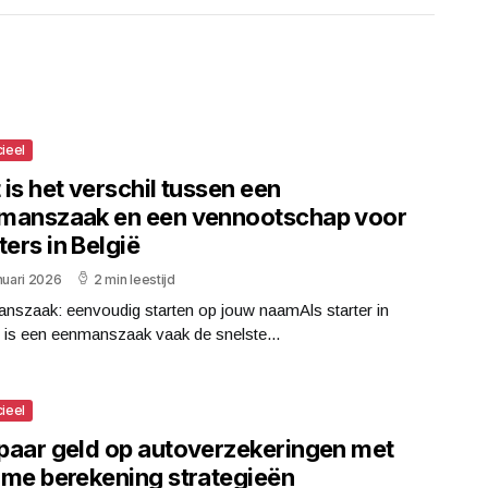
cieel
is het verschil tussen een
manszaak en een vennootschap voor
ters in België
nuari 2026
2 min leestijd
nszaak: eenvoudig starten op jouw naamAls starter in
 is een eenmanszaak vaak de snelste...
cieel
paar geld op autoverzekeringen met
mme berekening strategieën