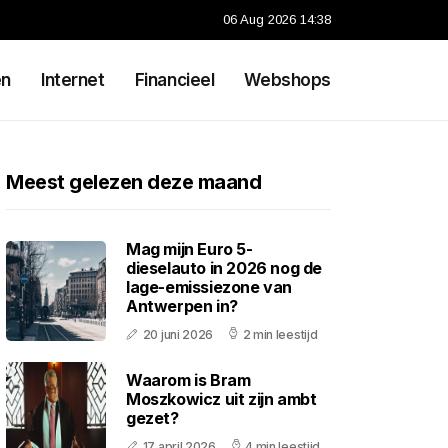
06 Aug 2026 14:38
en
Internet
Financieel
Webshops
Meest gelezen deze maand
Mag mijn Euro 5-
dieselauto in 2026 nog de
lage-emissiezone van
Antwerpen in?
20 juni 2026
2 min leestijd
Waarom is Bram
Moszkowicz uit zijn ambt
gezet?
17 april 2026
4 min leestijd