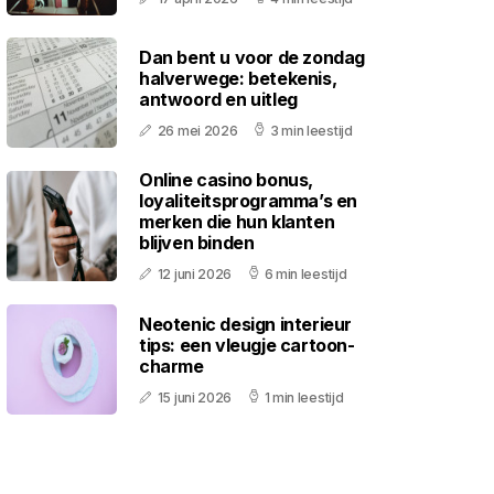
Dan bent u voor de zondag
halverwege: betekenis,
antwoord en uitleg
26 mei 2026
3 min leestijd
Online casino bonus,
loyaliteitsprogramma’s en
merken die hun klanten
blijven binden
12 juni 2026
6 min leestijd
Neotenic design interieur
tips: een vleugje cartoon-
charme
15 juni 2026
1 min leestijd