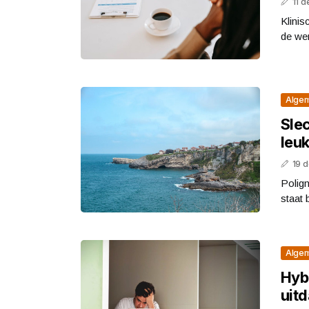
11 
Klinis
de wer
Alge
Slec
leuk
19 
Polign
staat 
Alge
Hyb
uit