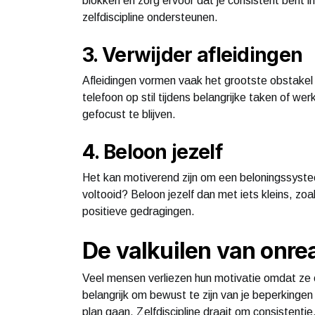
blokken en zorg ervoor dat je consistent bent i
zelfdiscipline ondersteunen.
3. Verwijder afleidingen
Afleidingen vormen vaak het grootste obstakel b
telefoon op stil tijdens belangrijke taken of we
gefocust te blijven.
4. Beloon jezelf
Het kan motiverend zijn om een beloningssystee
voltooid? Beloon jezelf dan met iets kleins, zoa
positieve gedragingen.
De valkuilen van onre
Veel mensen verliezen hun motivatie omdat ze o
belangrijk om bewust te zijn van je beperkingen e
plan gaan. Zelfdiscipline draait om consistentie