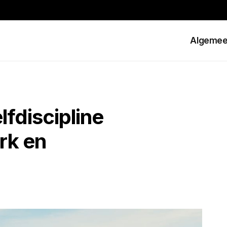
Algeme
lfdiscipline
rk en