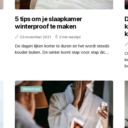
5 tips om je slaapkamer
D
winterproof te maken
k
k
23 november 2021
2 min leestijd
De dagen lijken korter te duren en het wordt steeds
kouder buiten. De winter komt stap voor stap dic...
O
k
b
Webshops