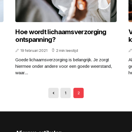
Hoe wordt lichaamsverzorging
V
ontspanning?
k
19 februari 2021
2 min leestijd
Goede lichaamsverzorging is belangrijk. Je zorgt
A
hiermee onder andere voor een goede weerstand,
g
waar...
he
1
2