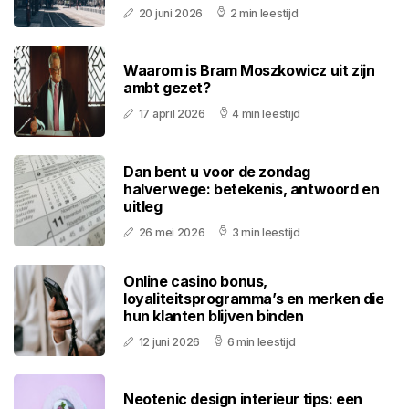
20 juni 2026
2 min leestijd
Waarom is Bram Moszkowicz uit zijn
ambt gezet?
17 april 2026
4 min leestijd
Dan bent u voor de zondag
halverwege: betekenis, antwoord en
uitleg
26 mei 2026
3 min leestijd
Online casino bonus,
loyaliteitsprogramma’s en merken die
hun klanten blijven binden
12 juni 2026
6 min leestijd
Neotenic design interieur tips: een