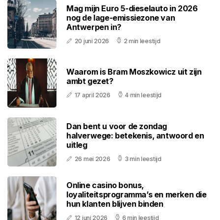
Mag mijn Euro 5-dieselauto in 2026
nog de lage-emissiezone van
Antwerpen in?
20 juni 2026
2 min leestijd
Waarom is Bram Moszkowicz uit zijn
ambt gezet?
17 april 2026
4 min leestijd
Dan bent u voor de zondag
halverwege: betekenis, antwoord en
uitleg
26 mei 2026
3 min leestijd
Online casino bonus,
loyaliteitsprogramma’s en merken die
hun klanten blijven binden
12 juni 2026
6 min leestijd