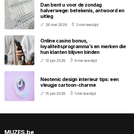
Dan bent u voor de zondag
halverwege: betekenis, antwoord en
uitleg
26 mei 2026
3 min leestijd
Online casino bonus,
loyaliteitsprogramma’s en merken die
hun klanten blijven binden
12 juni 2026
6 min leestijd
Neotenic design interieur tips: een
vleugje cartoon-charme
15 juni 2026
1 min leestijd
MUZES.be