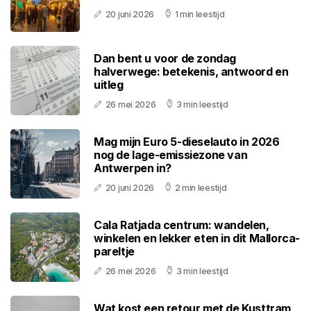
20 juni 2026
1 min leestijd
Dan bent u voor de zondag
halverwege: betekenis, antwoord en
uitleg
26 mei 2026
3 min leestijd
Mag mijn Euro 5-dieselauto in 2026
nog de lage-emissiezone van
Antwerpen in?
20 juni 2026
2 min leestijd
Cala Ratjada centrum: wandelen,
winkelen en lekker eten in dit Mallorca-
pareltje
26 mei 2026
3 min leestijd
Wat kost een retour met de Kusttram