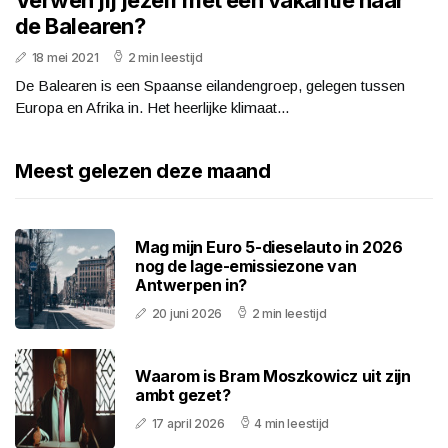
Verwen jij jezelf met een vakantie naar
de Balearen?
18 mei 2021
2 min leestijd
De Balearen is een Spaanse eilandengroep, gelegen tussen
Europa en Afrika in. Het heerlijke klimaat...
Meest gelezen deze maand
Mag mijn Euro 5-dieselauto in 2026
nog de lage-emissiezone van
Antwerpen in?
20 juni 2026
2 min leestijd
Waarom is Bram Moszkowicz uit zijn
ambt gezet?
17 april 2026
4 min leestijd